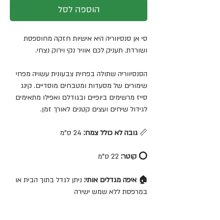
הוספה לסל
סי אן סנסיווריה היא אישיות חזקה מחוספסת
ושורדת. תעניק לכם אוויר נקי וירוק נצחי.
‬לגידול‭ ‬שיחים‭ ‬ועצים‭ ‬קטנים‭ ‬לאורך‭ ‬זמן‭.
‬📏
גובה לא כולל צמח:
24 ס"מ
⭕️ קוטר:
22 ס"מ
🏠 איפה מגדלים אותי:
ניתן לגדל בתוך הבית או
במרפסת ללא שמש ישירה