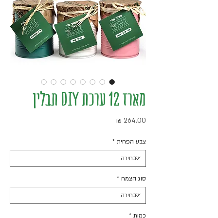
מארז 12 ערכת DIY תבלין
מחיר
צבע הפחית
*
סוג הצמח
*
כמות
*