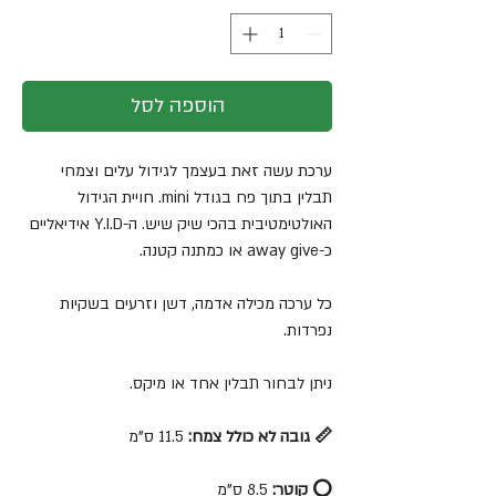
הוספה לסל
ערכת עשה זאת בעצמך לגידול עלים וצמחי
תבלין בתוך פח בגודל mini. חויית הגידול
האולטימטיבית בהכי שיק שיש. ה-Y.I.D אידיאליים
כ-away give או כמתנה קטנה.
כל ערכה מכילה אדמה, דשן וזרעים בשקיות
נפרדות.
ניתן לבחור תבלין אחד או מיקס.
📏 גובה לא כולל צמח:
11.5 ס"מ
⭕️ קוטר:
8.5 ס"מ